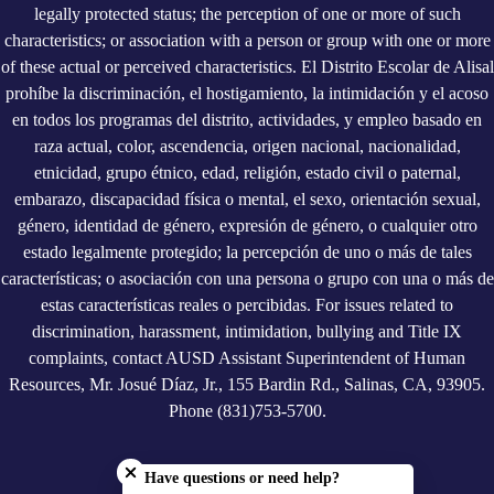
legally protected status; the perception of one or more of such
characteristics; or association with a person or group with one or more
of these actual or perceived characteristics. El Distrito Escolar de Alisal
prohíbe la discriminación, el hostigamiento, la intimidación y el acoso
en todos los programas del distrito, actividades, y empleo basado en
raza actual, color, ascendencia, origen nacional, nacionalidad,
etnicidad, grupo étnico, edad, religión, estado civil o paternal,
embarazo, discapacidad física o mental, el sexo, orientación sexual,
género, identidad de género, expresión de género, o cualquier otro
estado legalmente protegido; la percepción de uno o más de tales
características; o asociación con una persona o grupo con una o más de
estas características reales o percibidas. For issues related to
discrimination, harassment, intimidation, bullying and Title IX
complaints, contact AUSD Assistant Superintendent of Human
Resources, Mr. Josué Díaz, Jr., 155 Bardin Rd., Salinas, CA, 93905.
Phone (831)753-5700.
Close chatbot welcome bubble
Have questions or need help?