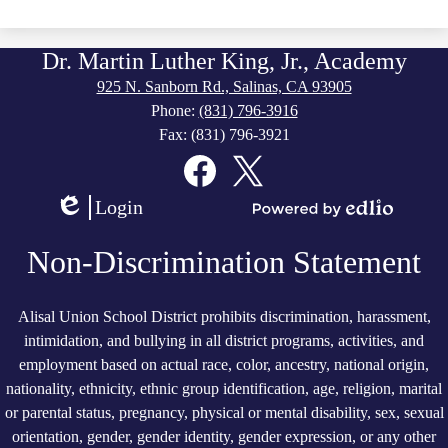
Dr. Martin Luther King, Jr., Academy
925 N. Sanborn Rd., Salinas, CA 93905
Phone:
(831) 796-3916
Fax: (831) 796-3921
Social
Media
Links
Facebook
Twitter
Login
Edlio
Powered
by
Non-Discrimination Statement
Edlio
Alisal Union School District prohibits discrimination, harassment,
intimidation, and bullying in all district programs, activities, and
employment based on actual race, color, ancestry, national origin,
nationality, ethnicity, ethnic group identification, age, religion, marital
or parental status, pregnancy, physical or mental disability, sex, sexual
orientation, gender, gender identity, gender expression, or any other