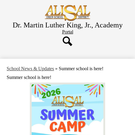
Skip
to
main
content
Dr. Martin Luther King, Jr., Academy
Header
Portal
Button
Search
School News & Updates
»
Summer school is here!
Summer school is here!